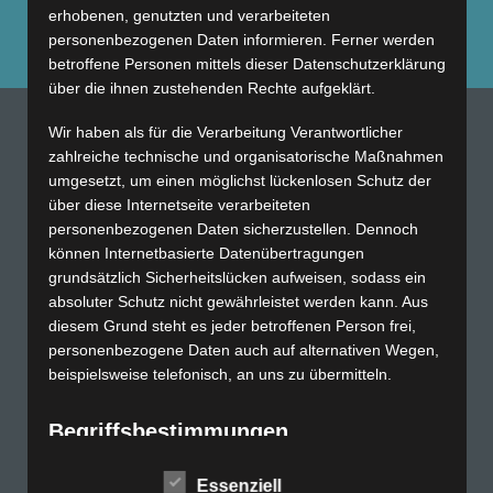
erhobenen, genutzten und verarbeiteten
personenbezogenen Daten informieren. Ferner werden
betroffene Personen mittels dieser Datenschutzerklärung
über die ihnen zustehenden Rechte aufgeklärt.
Wir haben als für die Verarbeitung Verantwortlicher
zahlreiche technische und organisatorische Maßnahmen
umgesetzt, um einen möglichst lückenlosen Schutz der
über diese Internetseite verarbeiteten
personenbezogenen Daten sicherzustellen. Dennoch
können Internetbasierte Datenübertragungen
Impressum
grundsätzlich Sicherheitslücken aufweisen, sodass ein
Datenschutz
absoluter Schutz nicht gewährleistet werden kann. Aus
diesem Grund steht es jeder betroffenen Person frei,
personenbezogene Daten auch auf alternativen Wegen,
Praxis Ilanz
beispielsweise telefonisch, an uns zu übermitteln.
Begriffsbestimmungen
Physiotherapie-Praxis
Via Santeri 9a
Die Datenschutzerklärung beruht auf den
Essenziell
7130 Ilanz