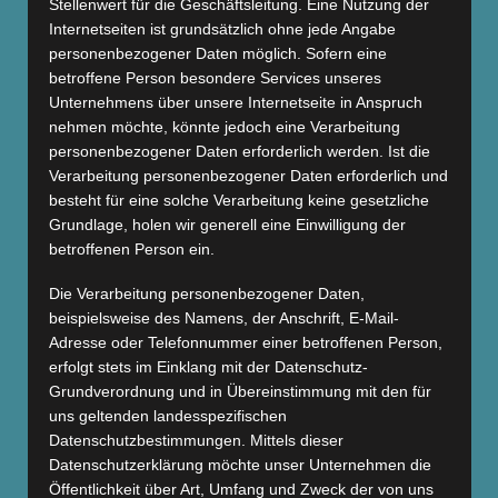
Stellenwert für die Geschäftsleitung. Eine Nutzung der
Internetseiten ist grundsätzlich ohne jede Angabe
personenbezogener Daten möglich. Sofern eine
WIE WERDEN DIE TERMINE AUF
betroffene Person besondere Services unseres
VERORDNUNG BEZAHLT?
Unternehmens über unsere Internetseite in Anspruch
nehmen möchte, könnte jedoch eine Verarbeitung
WAS MACHE ICH, WENN ICH EINEN
personenbezogener Daten erforderlich werden. Ist die
TERMIN ABSAGEN/VERSCHIEBEN MUSS?
Verarbeitung personenbezogener Daten erforderlich und
besteht für eine solche Verarbeitung keine gesetzliche
Grundlage, holen wir generell eine Einwilligung der
WIE FUNKTIONIERT DENN EINE MTT
betroffenen Person ein.
VERORDNUNG?
Die Verarbeitung personenbezogener Daten,
beispielsweise des Namens, der Anschrift, E-Mail-
KANN ICH IM VITAFIT AUCH
Adresse oder Telefonnummer einer betroffenen Person,
TRAINIEREN?
erfolgt stets im Einklang mit der Datenschutz-
Grundverordnung und in Übereinstimmung mit den für
WIRD DIE PRAXIS KAMERAÜBERWACHT?
uns geltenden landesspezifischen
Datenschutzbestimmungen. Mittels dieser
Datenschutzerklärung möchte unser Unternehmen die
Öffentlichkeit über Art, Umfang und Zweck der von uns